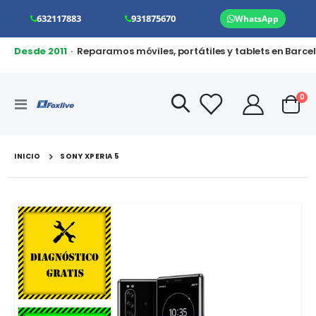
632117883
931875670
WhatsApp
Desde 2011
· Reparamos móviles, portátiles y tablets en Barce
art
0
Toggle
Cart
Nav
INICIO
SONY XPERIA 5
Saltar
al
final
de
la
galería
de
imágenes