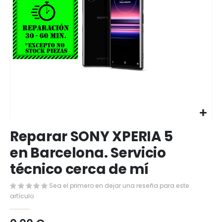
Saltar
Reparar SONY XPERIA 5
al
comienzo
en Barcelona. Servicio
de
técnico cerca de mí
la
galería
de
Sea el primero en dejar una reseña para este
imágenes
artículo