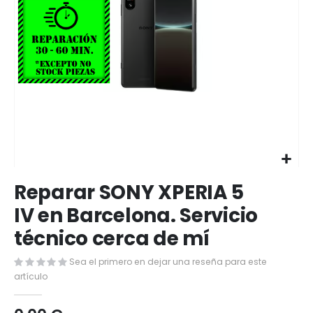
Saltar
Reparar SONY XPERIA 5
al
comienzo
IV en Barcelona. Servicio
de
técnico cerca de mí
la
galería
de
Sea el primero en dejar una reseña para este
imágenes
artículo