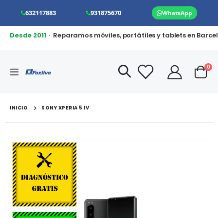
632117883
931875670
WhatsApp
Desde 2011
· Reparamos móviles, portátiles y tablets en Barce
art
0
Toggle
Cart
Nav
INICIO
SONY XPERIA 5 IV
Saltar
al
final
de
la
galería
de
imágenes