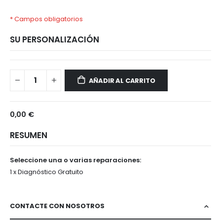
* Campos obligatorios
SU PERSONALIZACIÓN
SONY
Disponible
XPERIA
AÑADIR AL CARRITO
5
IV
0,00 €
RESUMEN
Seleccione una o varias reparaciones:
1 x Diagnóstico Gratuito
CONTACTE CON NOSOTROS