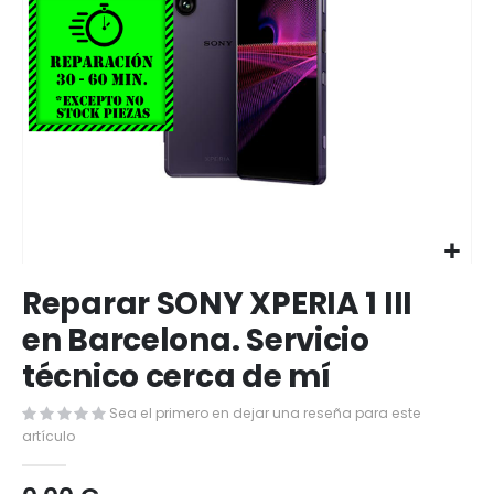
Saltar
Reparar SONY XPERIA 1 III
al
comienzo
en Barcelona. Servicio
de
técnico cerca de mí
la
galería
de
Sea el primero en dejar una reseña para este
imágenes
artículo