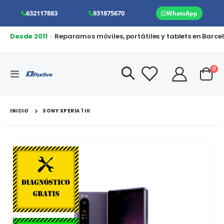
632117883
931875670
WhatsApp
Desde 2011
· Reparamos móviles, portátiles y tablets en Barce
art
0
Toggle
Cart
Nav
INICIO
SONY XPERIA 1 III
Saltar
al
final
de
la
galería
de
imágenes