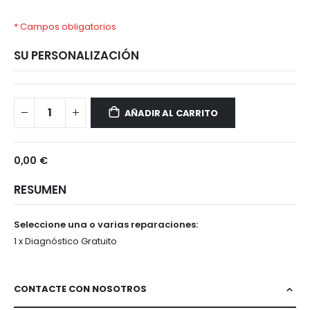
* Campos obligatorios
SU PERSONALIZACIÓN
SONY
Disponible
XPERIA
AÑADIR AL CARRITO
1
III
0,00 €
RESUMEN
Seleccione una o varias reparaciones:
1 x Diagnóstico Gratuito
CONTACTE CON NOSOTROS