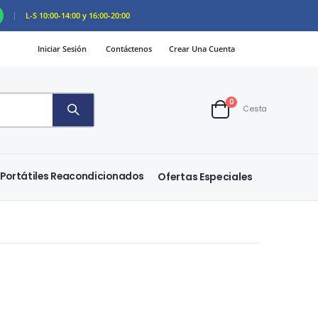
|
L-S 10:00-14:00 y 16:00-20:00
Iniciar Sesión
Contáctenos
Crear Una Cuenta
artículos
0
Cesta
Cart
Portátiles Reacondicionados
Ofertas Especiales