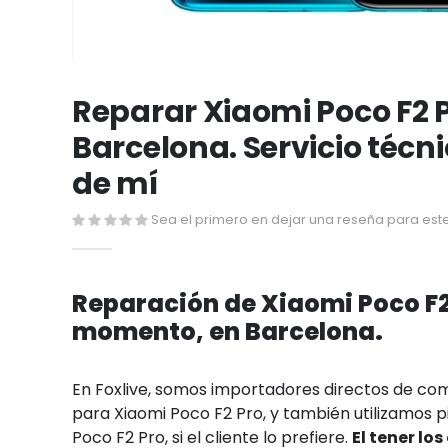
Saltar
al
Reparar Xiaomi Poco F2 
comienzo
Barcelona. Servicio técn
de
la
de mí
galería
de
Sea el primero en dejar una reseña para este
imágenes
Reparación de Xiaomi Poco F2 
momento, en Barcelona.
En Foxlive, somos importadores directos de c
para Xiaomi Poco F2 Pro, y también utilizamos p
Poco F2 Pro, si el cliente lo prefiere.
El tener l