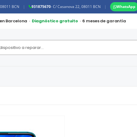
, 08011 BCN
|
931875670
- C/ Casanova 22, 08011 BCN
|
WhatsApp
 en Barcelona ·
Diagnóstico gratuito
· 6 meses de garantía