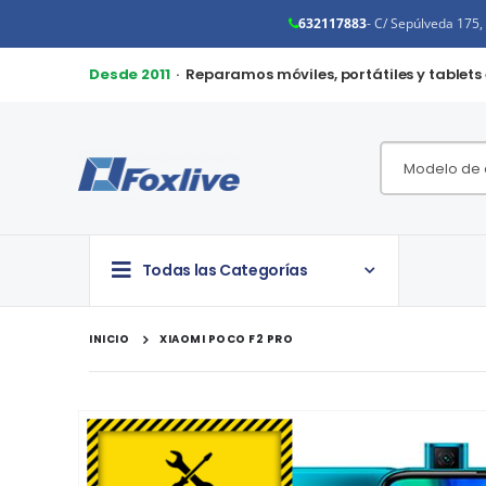
632117883
- C/ Sepúlveda 175
Desde 2011
· Reparamos móviles, portátiles y tablets
Todas las Categorías
INICIO
XIAOMI POCO F2 PRO
Saltar
al
final