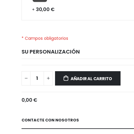
30,00 €
+
* Campos obligatorios
SU PERSONALIZACIÓN
Xiaomi
Disponible
Poco
AÑADIR AL CARRITO
F2
Pro
0,00 €
CONTACTE CON NOSOTROS