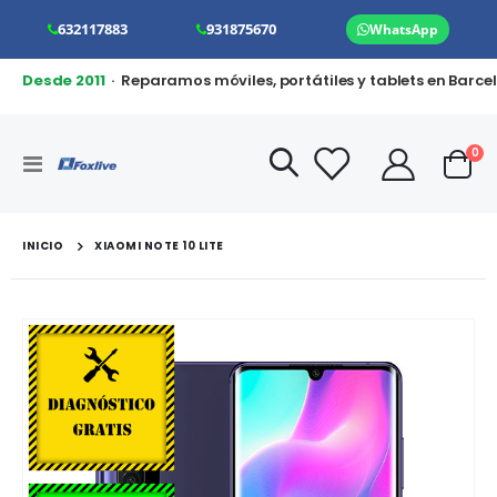
632117883
931875670
WhatsApp
Desde 2011
· Reparamos móviles, portátiles y tablets en Barce
art
0
Toggle
Cart
Nav
INICIO
XIAOMI NOTE 10 LITE
Saltar
al
final
de
la
galería
de
imágenes