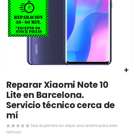
Saltar
Reparar Xiaomi Note 10
al
comienzo
Lite en Barcelona.
de
Servicio técnico cerca de
la
galería
mí
de
imágenes
Sea el primero en dejar una reseña para este
artículo