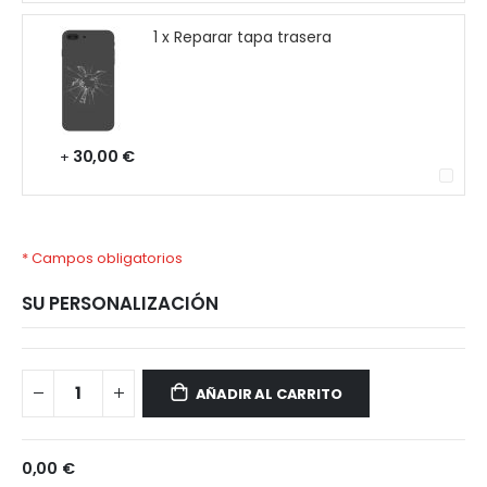
1 x Reparar tapa trasera
30,00 €
+
* Campos obligatorios
SU PERSONALIZACIÓN
Xiaomi
Disponible
Note
AÑADIR AL CARRITO
10
Lite
0,00 €