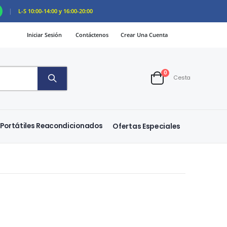
|
L-S 10:00-14:00 y 16:00-20:00
Iniciar Sesión
Contáctenos
Crear Una Cuenta
artículos
0
Cesta
Cart
Portátiles Reacondicionados
Ofertas Especiales