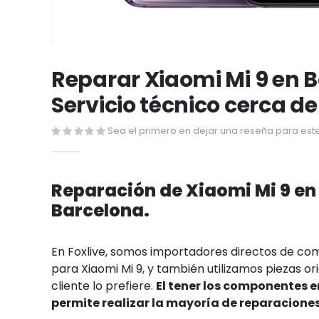
Saltar
al
Reparar Xiaomi Mi 9 en 
comienzo
Servicio técnico cerca de
de
la
Sea el primero en dejar una reseña para este
galería
de
imágenes
Reparación de Xiaomi Mi 9 en
Barcelona.
En Foxlive, somos importadores directos de c
para Xiaomi Mi 9, y también utilizamos piezas orig
cliente lo prefiere.
El tener los componentes 
permite realizar la mayoría de reparacione