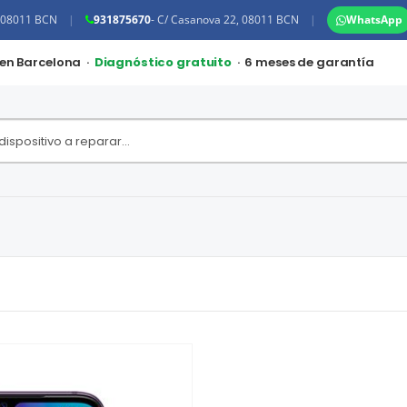
, 08011 BCN
|
931875670
- C/ Casanova 22, 08011 BCN
|
WhatsApp
 en Barcelona ·
Diagnóstico gratuito
· 6 meses de garantía