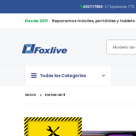
632117883
- C/ Sepúlveda 175
Desde 2011
· Reparamos móviles, portátiles y tablets
Todas las Categorías
INICIO
XIAOMI MI 9
Saltar
al
final