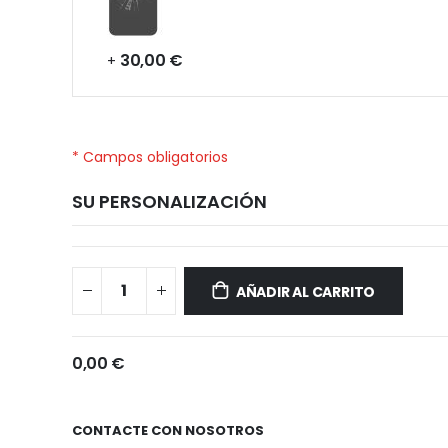
30,00 €
+
* Campos obligatorios
SU PERSONALIZACIÓN
Xiaomi
Disponible
Mi
AÑADIR AL CARRITO
9
0,00 €
CONTACTE CON NOSOTROS