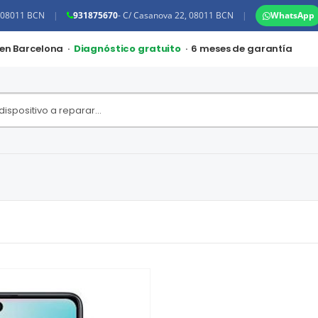
, 08011 BCN
|
931875670
- C/ Casanova 22, 08011 BCN
|
WhatsApp
 en Barcelona ·
Diagnóstico gratuito
· 6 meses de garantía