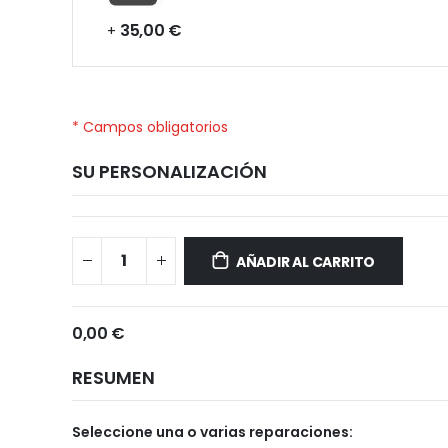
35,00 €
+
* Campos obligatorios
SU PERSONALIZACIÓN
Samsung
Disponible
Galaxy
AÑADIR AL CARRITO
Note
10
Lite
0,00 €
RESUMEN
Seleccione una o varias reparaciones: