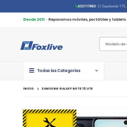
632117883
- C/ Sepúlveda 175
Desde 2011
· Reparamos móviles, portátiles y tablets
Todas las Categorías
INICIO
SAMSUNG GALAXY NOTE 10 LITE
Saltar
al
final