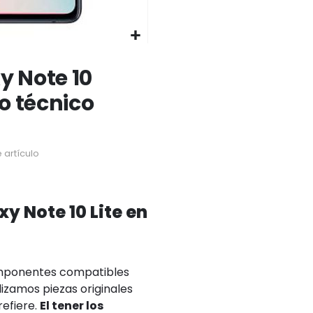
 Note 10
io técnico
 artículo
 Note 10 Lite en
omponentes compatibles
lizamos piezas originales
refiere.
El tener los