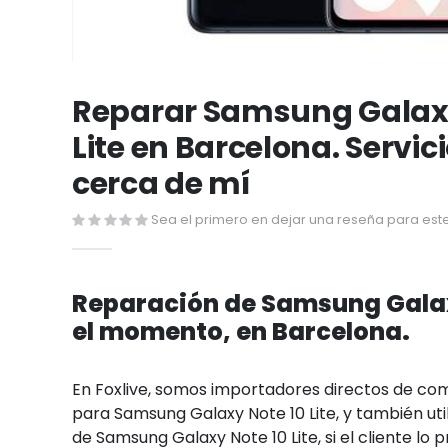
Saltar
al
Reparar Samsung Galaxy
comienzo
Lite en Barcelona. Servic
de
la
cerca de mí
galería
de
Sea el primero en dejar una reseña para este
imágenes
Reparación de Samsung Galaxy
el momento, en Barcelona.
En Foxlive, somos importadores directos de c
para Samsung Galaxy Note 10 Lite, y también uti
de Samsung Galaxy Note 10 Lite, si el cliente lo p