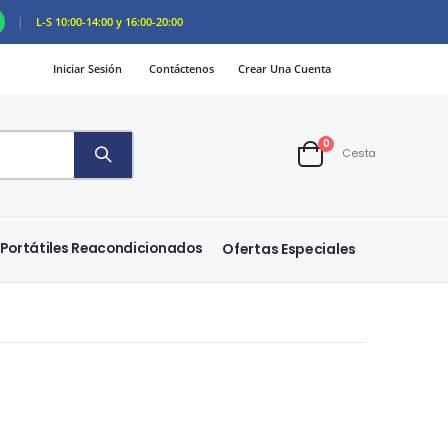
|
L-S 10:00-14:00 y 16:00-20:00
Iniciar Sesión
Contáctenos
Crear Una Cuenta
artículos
0
Cesta
Cart
Portátiles Reacondicionados
Ofertas Especiales