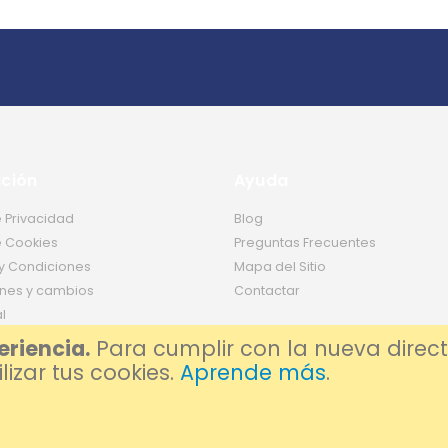
ción
Ayuda
e Privacidad
Blog
e Cookies
Preguntas Frecuentes
y Condiciones
Mapa del Sitio
nes y cambios
Contactar
l
eriencia.
Para cumplir con la nueva direct
izar tus cookies.
Aprende más
.
enadores en Barcelona