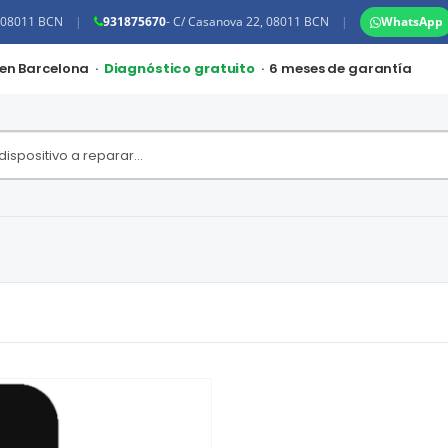
, 08011 BCN
|
931875670
- C/ Casanova 22, 08011 BCN
|
WhatsApp
 en Barcelona ·
Diagnóstico gratuito
· 6 meses de garantía