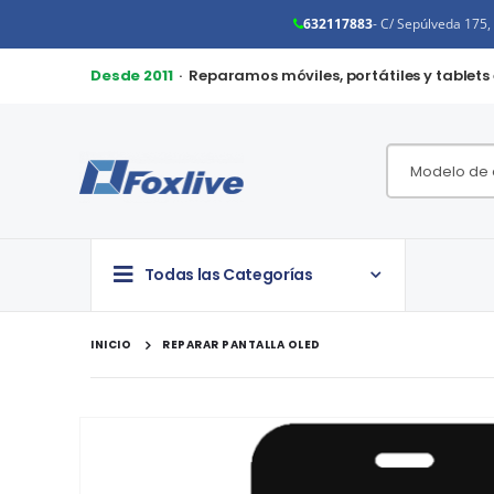
632117883
- C/ Sepúlveda 175
Desde 2011
· Reparamos móviles, portátiles y tablets
Todas las Categorías
INICIO
REPARAR PANTALLA OLED
Saltar
al
final