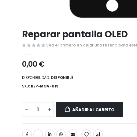
Saltar
al
Reparar pantalla OLED
comienzo
de
Sea el primero en dejar una reseña para este
la
galería
0,00 €
de
imágenes
DISPONIBILIDAD:
DISPONIBLE
SKU
REP-MOV-013
AÑADIR AL CARRITO