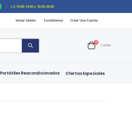
|
L-S 10:00-14:00 y 16:00-20:00
Iniciar Sesión
Contáctenos
Crear Una Cuenta
artículos
0
Cesta
Cart
Portátiles Reacondicionados
Ofertas Especiales