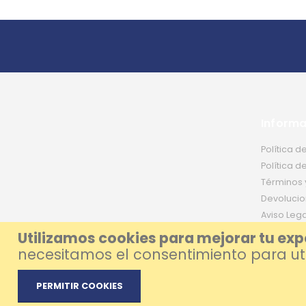
Informa
Política d
Política d
Términos 
Devolucio
Aviso Lega
Utilizamos cookies para mejorar tu exp
necesitamos el consentimiento para util
PERMITIR COOKIES
© 2026 Foxlive - Especialistas en Reparación de Móviles y Ord