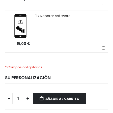
1 x Reparar software
15,00 €
+
* Campos obligatorios
SU PERSONALIZACIÓN
Reparar
Disponible
iPad
AÑADIR AL CARRITO
Pro
de
12,9″