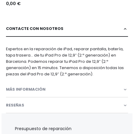
0,00 €
(2.ª
generación)
CONTACTE CON NOSOTROS
Expertos en la reparación de iPad, reparar pantalla, batería,
tapa trasera... de tu iPad Pro de 12,9″ (2.ª generación) en
Barcelona. Podemos reparar tu iPad Pro de 12,9″ (2.ª
generación) en 15 minutos. Tenemos a disposición todas las
piezas del iPad Pro de 12,9″ (2.ª generación).
MÁS INFORMACIÓN
RESEÑAS
Presupuesto de reparación