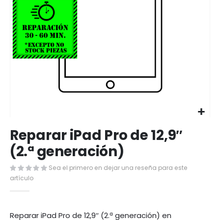
Saltar
Reparar iPad Pro de 12,9″
al
comienzo
(2.ª generación)
de
la
Sea el primero en dejar una reseña para este
galería
artículo
de
imágenes
Reparar iPad Pro de 12,9″ (2.ª generación) en