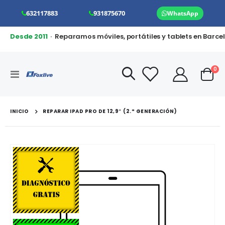
632117883
931875670
WhatsApp
Desde 2011
· Reparamos móviles, portátiles y tablets en Barce
art
0
Toggle
Cart
Nav
INICIO
REPARAR IPAD PRO DE 12,9″ (2.ª GENERACIÓN)
Saltar
al
final
de
la
galería
de
imágenes