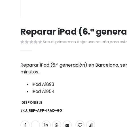
Saltar
al
Reparar iPad (6.ª gener
comienzo
de
Sea el primero en dejar una reseña para este
la
galería
de
Reparar iPad (6.ª generación) en Barcelona, ser
imágenes
minutos.
iPad A1893
iPad A1954
DISPONIBLE
SKU
REP-APP-IPAD-6G