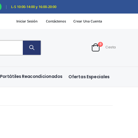
|
L-S 10:00-14:00 y 16:00-20:00
Iniciar Sesión
Contáctenos
Crear Una Cuenta
artículos
0
Cesta
Cart
Portátiles Reacondicionados
Ofertas Especiales