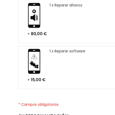
1 x Reparar altavoz
80,00 €
+
1 x Reparar software
15,00 €
+
* Campos obligatorios