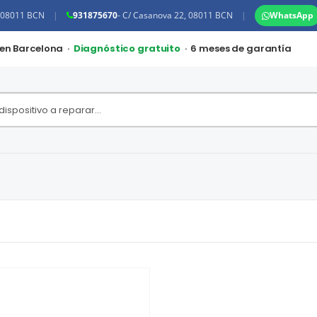
, 08011 BCN
|
931875670
- C/ Casanova 22, 08011 BCN
|
WhatsApp
 en Barcelona ·
Diagnóstico gratuito
· 6 meses de garantía