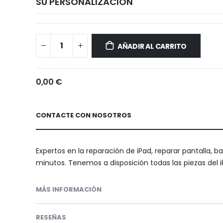
SU PERSONALIZACIÓN
Reparar
Disponible
iPad
AÑADIR AL CARRITO
(6.ª
generación)
0,00 €
CONTACTE CON NOSOTROS
Expertos en la reparación de iPad, reparar pantalla, b
minutos. Tenemos a disposición todas las piezas del i
MÁS INFORMACIÓN
RESEÑAS