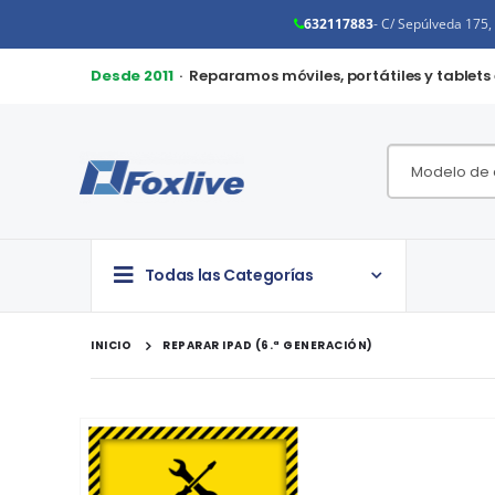
632117883
- C/ Sepúlveda 175
Desde 2011
· Reparamos móviles, portátiles y tablets
Todas las Categorías
INICIO
REPARAR IPAD (6.ª GENERACIÓN)
Saltar
al
final