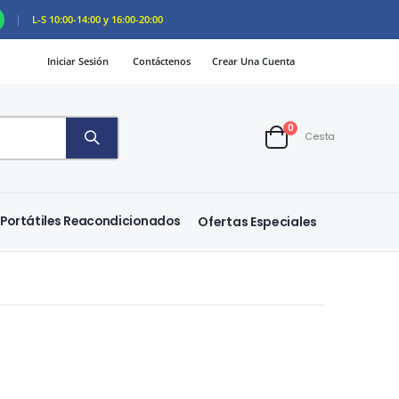
|
L-S 10:00-14:00 y 16:00-20:00
Iniciar Sesión
Contáctenos
Crear Una Cuenta
artículos
0
Cesta
Cart
Portátiles Reacondicionados
Ofertas Especiales