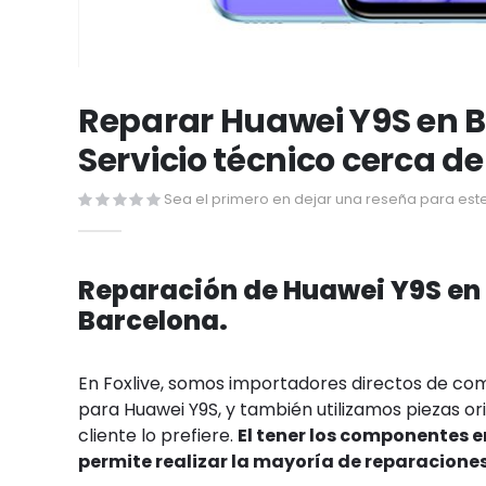
Saltar
al
Reparar Huawei Y9S en B
comienzo
Servicio técnico cerca de
de
la
Sea el primero en dejar una reseña para este
galería
de
imágenes
Reparación de Huawei Y9S en
Barcelona.
En Foxlive, somos importadores directos de c
para Huawei Y9S, y también utilizamos piezas orig
cliente lo prefiere.
El tener los componentes 
permite realizar la mayoría de reparacione