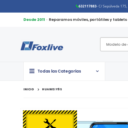
632117883
- C/ Sepúlveda 175
Desde 2011
· Reparamos móviles, portátiles y tablets
Todas las Categorías
INICIO
HUAWEI Y9S
Saltar
al
final