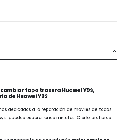
, cambiar tapa trasera Huawei Y9S,
ría de Huawei Y9S
años dedicados a la reparación de móviles de todas
o
, si puedes esperar unos minutos. O si lo prefieres
o
, seguramente no encontrarás
mejor precio en