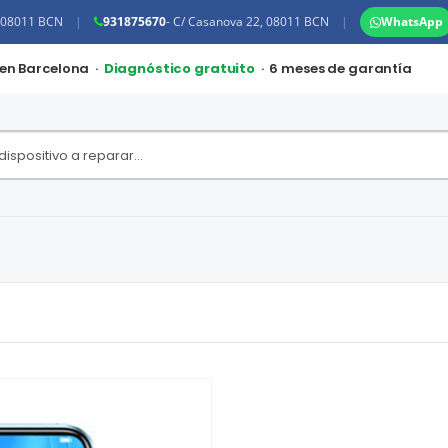
, 08011 BCN
|
931875670
- C/ Casanova 22, 08011 BCN
|
WhatsApp
 en Barcelona ·
Diagnóstico gratuito
· 6 meses de garantía