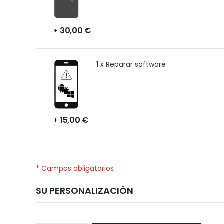
30,00 €
+
1 x Reparar software
15,00 €
+
* Campos obligatorios
SU PERSONALIZACIÓN
Huawei
Disponible