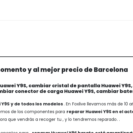
omento y al mejor precio de Barcelona
awei Y9S, cambiar cristal de pantalla Huawei Y9S
mbiar conector de carga Huawei Y9S, cambiar bate
 Y9S y de todos los modelos
. En Foxlive llevamos más de 10 
onemos de los componentes para
reparar Huawei Y9S en el act
hora que vendrás a recoger tu , y lo tendremos reparado. .
ponentes para ,
reparar Huawei Y9S barato está garantizad