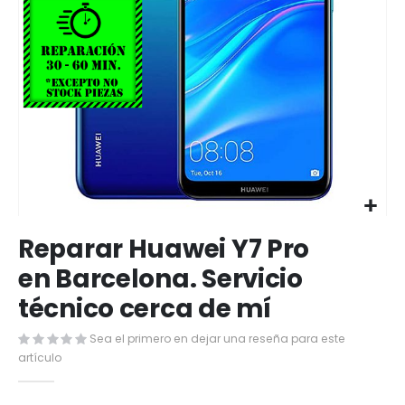
Saltar
Reparar Huawei Y7 Pro
al
comienzo
en Barcelona. Servicio
de
técnico cerca de mí
la
galería
de
Sea el primero en dejar una reseña para este
imágenes
artículo