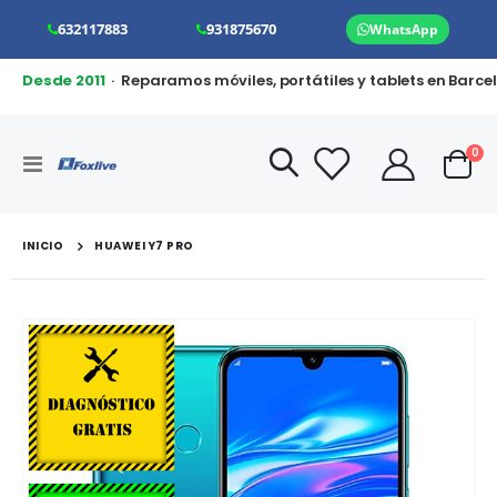
632117883
931875670
WhatsApp
Desde 2011
· Reparamos móviles, portátiles y tablets en Barce
art
0
Toggle
Cart
Nav
INICIO
HUAWEI Y7 PRO
Saltar
al
final
de
la
galería
de
imágenes