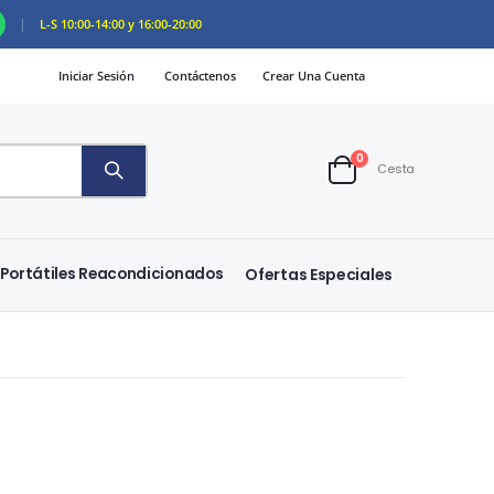
|
L-S 10:00-14:00 y 16:00-20:00
Iniciar Sesión
Contáctenos
Crear Una Cuenta
artículos
0
Cesta
Cart
Portátiles Reacondicionados
Ofertas Especiales