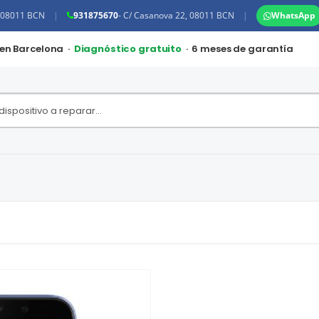
, 08011 BCN
|
931875670
- C/ Casanova 22, 08011 BCN
|
WhatsApp
 en Barcelona ·
Diagnóstico gratuito
· 6 meses de garantía