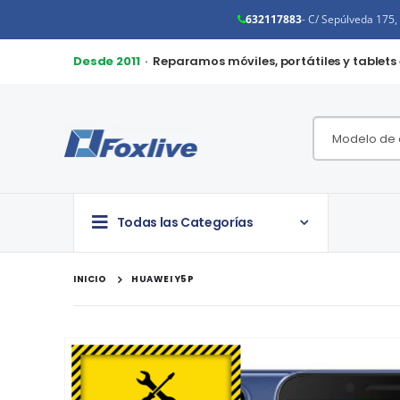
632117883
- C/ Sepúlveda 175
Desde 2011
· Reparamos móviles, portátiles y tablets
Todas las Categorías
INICIO
HUAWEI Y5P
Saltar
al
final