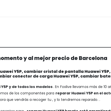
omento y al mejor precio de Barcelona
awei Y5P, cambiar cristal de pantalla Huawei Y5P
mbiar conector de carga Huawei Y5P, cambiar bate
 Y5P y de todos los modelos
. En Foxlive llevamos más de 10 
onemos de los componentes para
reparar Huawei Y5P en el act
hora que vendrás a recoger tu , y lo tendremos reparado. .
ponentes para ,
reparar Huawei Y5P barato está garantizad