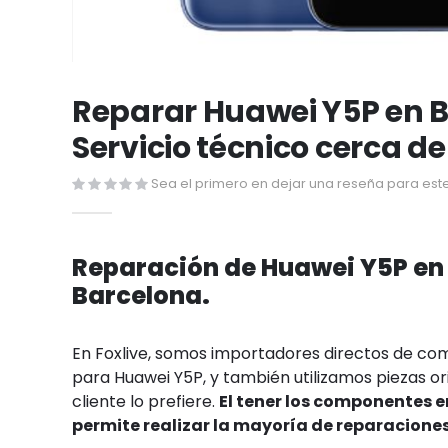
Saltar
al
Reparar Huawei Y5P en B
comienzo
Servicio técnico cerca de
de
la
Sea el primero en dejar una reseña para este
galería
de
imágenes
Reparación de Huawei Y5P en
Barcelona.
En Foxlive, somos importadores directos de c
para Huawei Y5P, y también utilizamos piezas ori
cliente lo prefiere.
El tener los componentes 
permite realizar la mayoría de reparacione