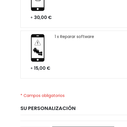
30,00 €
+
1 x Reparar software
15,00 €
+
* Campos obligatorios
SU PERSONALIZACIÓN
Huawei
Disponible