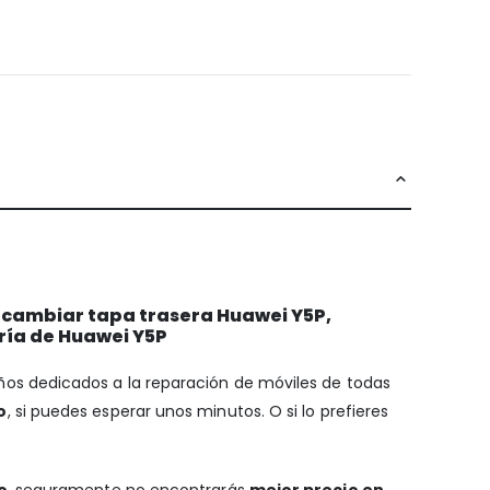
, cambiar tapa trasera Huawei Y5P,
ría de Huawei Y5P
años dedicados a la reparación de móviles de todas
o
, si puedes esperar unos minutos. O si lo prefieres
o
, seguramente no encontrarás
mejor precio en