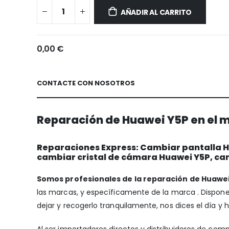
Y5P
AÑADIR AL CARRITO
0,00 €
CONTACTE CON NOSOTROS
Reparación de Huawei Y5P en el m
Reparaciones Express: Cambiar pantalla Hu
cambiar cristal de cámara Huawei Y5P, ca
Somos profesionales de la reparación de Huawei
las marcas, y específicamente de la marca . Disp
dejar y recogerlo tranquilamente, nos dices el día y 
Al ser importadores directos y distribuidores de com