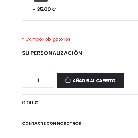
35,00 €
+
* Campos obligatorios
SU PERSONALIZACIÓN
Huawei
Disponible
P40
AÑADIR AL CARRITO
Lite
0,00 €
CONTACTE CON NOSOTROS