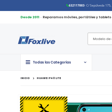
632117883
- C/ Sepúlveda 175
Desde 2011
· Reparamos móviles, portátiles y tablets
Todas las Categorías
INICIO
HUAWEI P40 LITE
Saltar
al
final