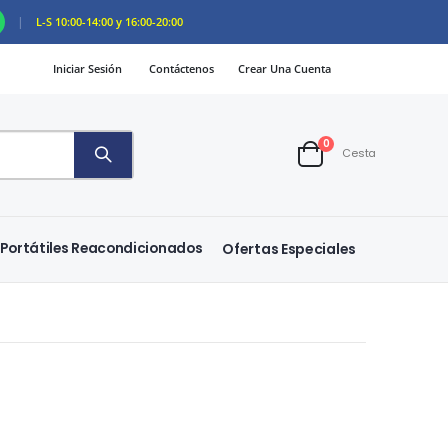
|
L-S 10:00-14:00 y 16:00-20:00
Iniciar Sesión
Contáctenos
Crear Una Cuenta
artículos
0
Cesta
Cart
Portátiles Reacondicionados
Ofertas Especiales