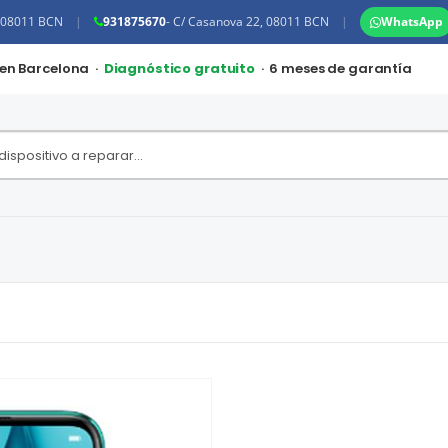
, 08011 BCN
|
931875670
- C/ Casanova 22, 08011 BCN
|
WhatsApp
 en Barcelona ·
Diagnóstico gratuito
· 6 meses de garantía