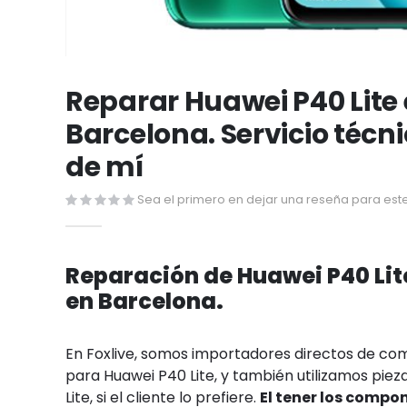
Saltar
al
Reparar Huawei P40 Lite
comienzo
Barcelona. Servicio técn
de
la
de mí
galería
de
Sea el primero en dejar una reseña para este
imágenes
Reparación de Huawei P40 Lit
en Barcelona.
En Foxlive, somos importadores directos de c
para Huawei P40 Lite, y también utilizamos piez
Lite, si el cliente lo prefiere.
El tener los compo