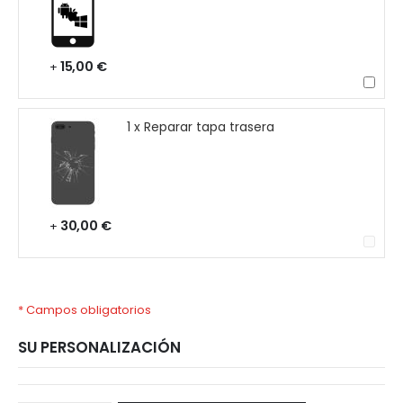
15,00 €
+
1 x Reparar tapa trasera
30,00 €
+
* Campos obligatorios
SU PERSONALIZACIÓN
Huawei
Disponible