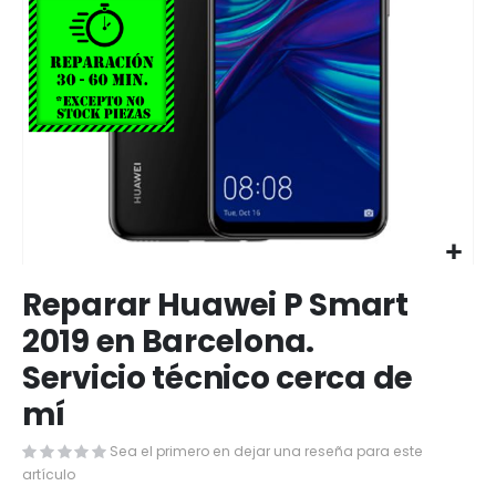
Saltar
Reparar Huawei P Smart
al
comienzo
2019 en Barcelona.
de
Servicio técnico cerca de
la
galería
mí
de
imágenes
Sea el primero en dejar una reseña para este
artículo