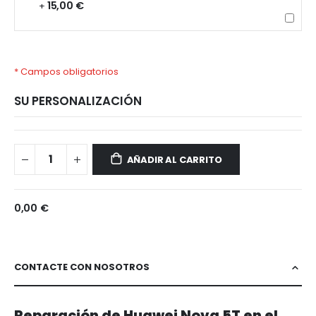
15,00 €
+
* Campos obligatorios
SU PERSONALIZACIÓN
Huawei
Disponible
Nova
AÑADIR AL CARRITO
5T
0,00 €
CONTACTE CON NOSOTROS
Reparación de Huawei Nova 5T en el