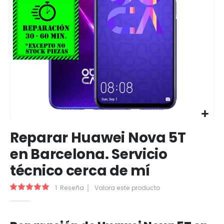
Saltar
Reparar Huawei Nova 5T
al
comienzo
en Barcelona. Servicio
de
técnico cerca de mí
la
galería
de
Valoración:
1
Reseña
Valora este producto
100
100
% of
imágenes