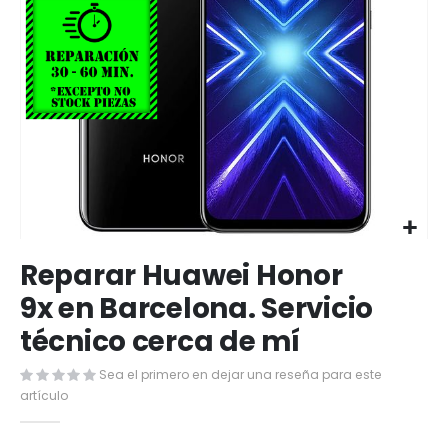
Saltar
Reparar Huawei Honor
al
comienzo
9x en Barcelona. Servicio
de
técnico cerca de mí
la
galería
de
Sea el primero en dejar una reseña para este
imágenes
artículo