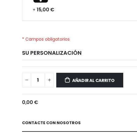
15,00 €
+
* Campos obligatorios
SU PERSONALIZACIÓN
Huawei
Disponible
Enjoy
AÑADIR AL CARRITO
9e
0,00 €
CONTACTE CON NOSOTROS