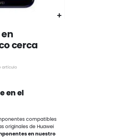
 en
ico cerca
 artículo
e en el
omponentes compatibles
as originales de Huawei
omponentes en nuestro