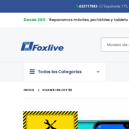
632117883
- C/ Sepúlveda 175
Desde 2011
· Reparamos móviles, portátiles y tablets
Todas las Categorías
INICIO
HUAWEI ENJOY 9E
Saltar
al
final