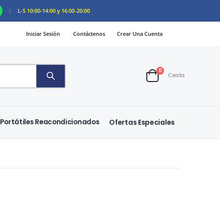
|
L-S 10:00-14:00 y 16:00-20:00
Iniciar Sesión
Contáctenos
Crear Una Cuenta
artículos
0
Cesta
Cart
Portátiles Reacondicionados
Ofertas Especiales