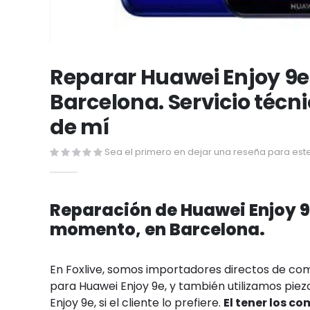
Saltar
al
Reparar Huawei Enjoy 9e
comienzo
Barcelona. Servicio técn
de
la
de mí
galería
de
Sea el primero en dejar una reseña para este
imágenes
Reparación de Huawei Enjoy 9
momento, en Barcelona.
En Foxlive, somos importadores directos de c
para Huawei Enjoy 9e, y también utilizamos piez
Enjoy 9e, si el cliente lo prefiere.
El tener los c