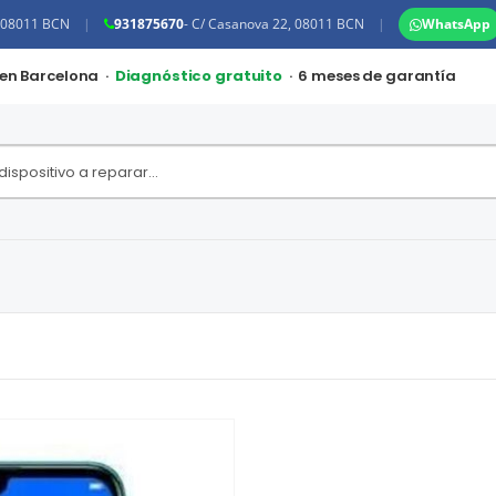
, 08011 BCN
|
931875670
- C/ Casanova 22, 08011 BCN
|
WhatsApp
 en Barcelona ·
Diagnóstico gratuito
· 6 meses de garantía