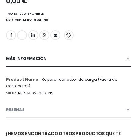
0,00 €
NO ESTÁ DISPONIBLE
SKU
REP-MOV-003-NS
MÁS INFORMACIÓN
Más
Reparar conector de carga (Fuera de
Información
existencias)
REP-MOV-003-NS
RESEÑAS
¡HEMOS ENCONTRADO OTROS PRODUCTOS QUE TE