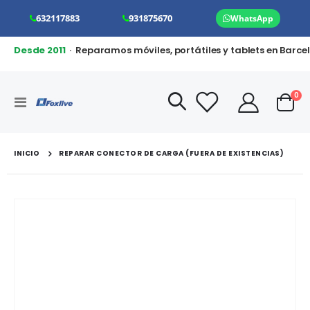
632117883
931875670
WhatsApp
Desde 2011
· Reparamos móviles, portátiles y tablets en Barce
art
0
Toggle
Cart
Nav
INICIO
REPARAR CONECTOR DE CARGA (FUERA DE EXISTENCIAS)
Saltar
al
final
de
la
galería
de
imágenes