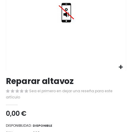
Saltar
Reparar altavoz
al
comienzo
Sea el primero en dejar una reseña para este
de
artículo
la
galería
de
0,00 €
imágenes
DISPONIBILIDAD:
DISPONIBLE