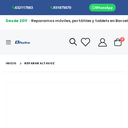
632117883
931875670
WhatsApp
Desde 2011
· Reparamos móviles, portátiles y tablets en Barce
art
0
Toggle
Cart
Nav
INICIO
REPARAR ALTAVOZ
Saltar
al
final
de
la
galería
de
imágenes