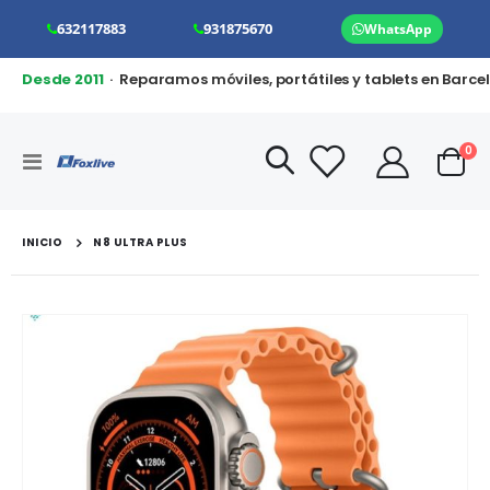
632117883
931875670
WhatsApp
Desde 2011
· Reparamos móviles, portátiles y tablets en Barce
art
0
Toggle
Cart
Nav
INICIO
N8 ULTRA PLUS
Saltar
al
final
de
la
galería
de
imágenes