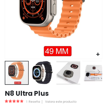
Saltar
N8 Ultra Plus
al
comienzo
Valoración:
1
Reseña
Valora este producto
de
60
100
% of