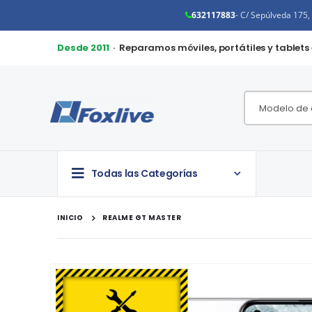
632117883
- C/ Sepúlveda 175
Desde 2011
· Reparamos móviles, portátiles y tablets
Todas las Categorías
INICIO
REALME GT MASTER
Saltar
al
final