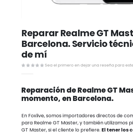
Saltar
al
Reparar Realme GT Mast
comienzo
Barcelona. Servicio técn
de
la
de mí
galería
de
Sea el primero en dejar una reseña para este
imágenes
Reparación de Realme GT Mast
momento, en Barcelona.
En Foxlive, somos importadores directos de c
para Realme GT Master, y también utilizamos pi
GT Master, si el cliente lo prefiere.
El tener los