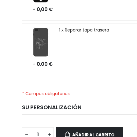
0,00 €
+
1 x Reparar tapa trasera
0,00 €
+
* Campos obligatorios
SU PERSONALIZACIÓN
Realme
Disponible
GT
AÑADIR AL CARRITO