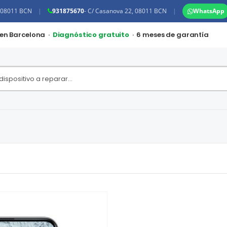
, 08011 BCN
|
931875670
- C/ Casanova 22, 08011 BCN
|
WhatsApp
 en Barcelona ·
Diagnóstico gratuito
· 6 meses de garantía