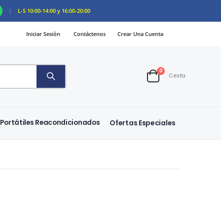
|
L-S 10:00-14:00 y 16:00-20:00
Iniciar Sesión
Contáctenos
Crear Una Cuenta
artículos
0
Cesta
Cart
Portátiles Reacondicionados
Ofertas Especiales