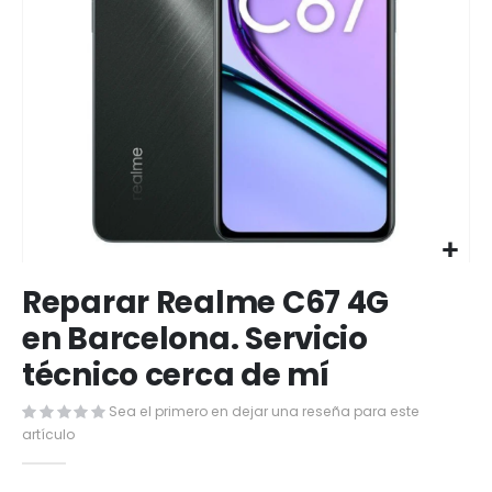
Saltar
Reparar Realme C67 4G
al
comienzo
en Barcelona. Servicio
de
técnico cerca de mí
la
galería
de
Sea el primero en dejar una reseña para este
imágenes
artículo