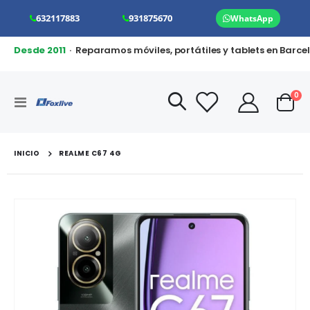
632117883
931875670
WhatsApp
Desde 2011
· Reparamos móviles, portátiles y tablets en Barce
art
0
Toggle
Cart
Nav
INICIO
REALME C67 4G
Saltar
al
final
de
la
galería
de
imágenes