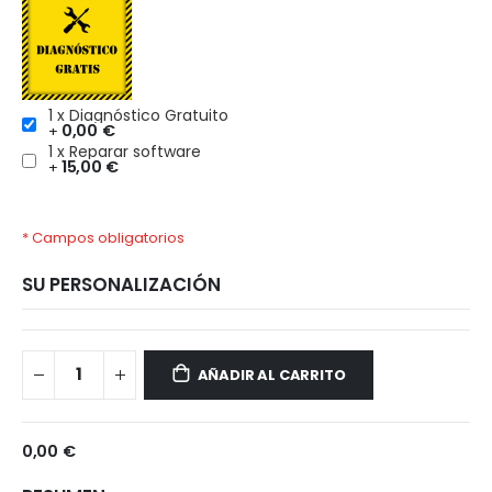
1 x Diagnóstico Gratuito
0,00 €
+
1 x Reparar software
15,00 €
+
* Campos obligatorios
SU PERSONALIZACIÓN
Realme
Disponible
C67
AÑADIR AL CARRITO
4G
0,00 €