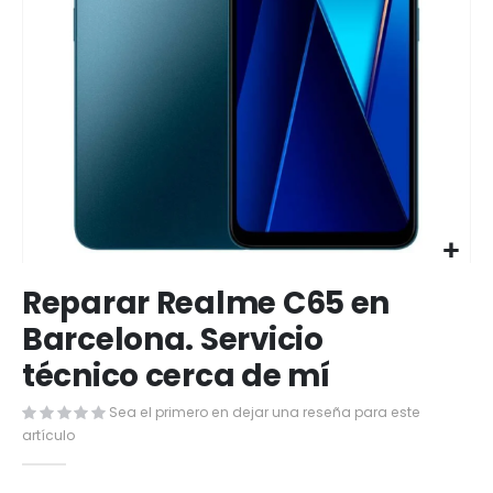
Saltar
Reparar Realme C65 en
al
comienzo
Barcelona. Servicio
de
técnico cerca de mí
la
galería
de
Sea el primero en dejar una reseña para este
imágenes
artículo