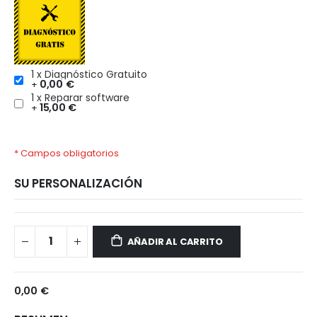
1 x Diagnóstico Gratuito
0,00 €
+
1 x Reparar software
15,00 €
+
* Campos obligatorios
SU PERSONALIZACIÓN
Realme
Disponible
C65
AÑADIR AL CARRITO
0,00 €