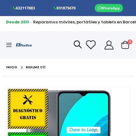
632117883
931875670
WhatsApp
Desde 2011
· Reparamos móviles, portátiles y tablets en Barce
art
0
Toggle
Cart
Nav
INICIO
REALME C11
Saltar
al
final
de
la
galería
de
imágenes