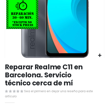
Saltar
Reparar Realme C11 en
al
comienzo
Barcelona. Servicio
de
técnico cerca de mí
la
galería
de
Sea el primero en dejar una reseña para este
imágenes
artículo