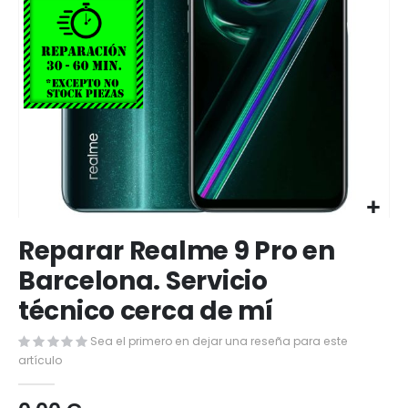
Saltar
Reparar Realme 9 Pro en
al
comienzo
Barcelona. Servicio
de
técnico cerca de mí
la
galería
de
Sea el primero en dejar una reseña para este
imágenes
artículo