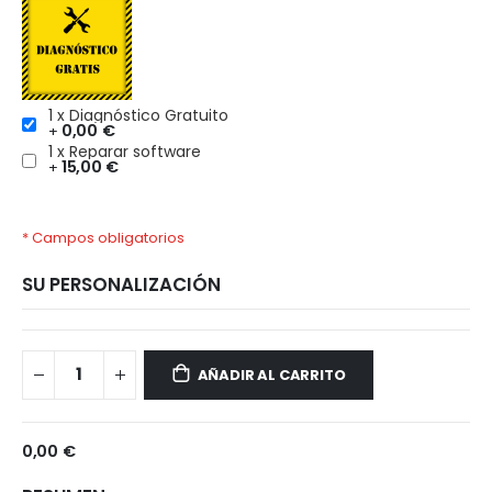
1 x Diagnóstico Gratuito
0,00 €
+
1 x Reparar software
15,00 €
+
* Campos obligatorios
SU PERSONALIZACIÓN
Realme
Disponible
12x
AÑADIR AL CARRITO
5G
0,00 €