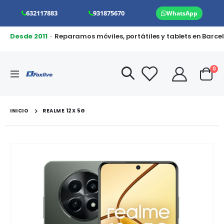
632117883
931875670
WhatsApp
Desde 2011
· Reparamos móviles, portátiles y tablets en Barce
art
0
Toggle
Cart
Nav
INICIO
REALME 12X 5G
Saltar
al
final
de
la
galería
de
imágenes