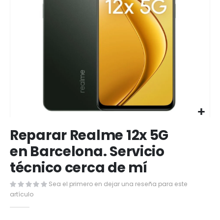
Saltar
Reparar Realme 12x 5G
al
comienzo
en Barcelona. Servicio
de
técnico cerca de mí
la
galería
de
Sea el primero en dejar una reseña para este
imágenes
artículo