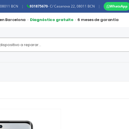
, 08011 BCN
|
931875670
- C/ Casanova 22, 08011 BCN
|
WhatsApp
 en Barcelona ·
Diagnóstico gratuito
· 6 meses de garantía