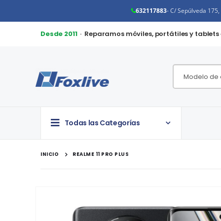
632117883
- C/ Sepúlveda 175
Desde 2011
· Reparamos móviles, portátiles y tablets
Todas las Categorías
INICIO
REALME 11 PRO PLUS
Saltar
al
final