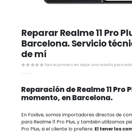
Saltar
al
Reparar Realme 11 Pro Pl
comienzo
Barcelona. Servicio técn
de
la
de mí
galería
de
Sea el primero en dejar una reseña para este
imágenes
Reparación de Realme 11 Pro Pl
momento, en Barcelona.
En Foxlive, somos importadores directos de c
para Realme 11 Pro Plus, y también utilizamos pi
Pro Plus, si el cliente lo prefiere.
El tener los c