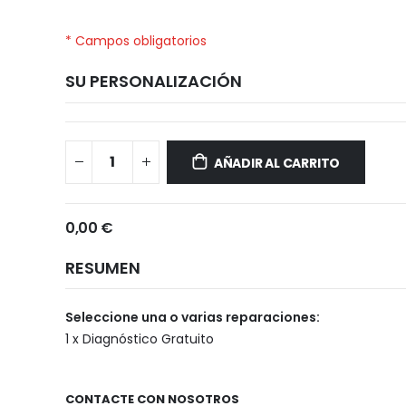
* Campos obligatorios
SU PERSONALIZACIÓN
Realme
Disponible
11
AÑADIR AL CARRITO
Pro
Plus
0,00 €
RESUMEN
Seleccione una o varias reparaciones:
1 x Diagnóstico Gratuito
CONTACTE CON NOSOTROS