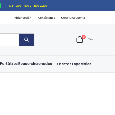
|
L-S 10:00-14:00 y 16:00-20:00
Iniciar Sesión
Contáctenos
Crear Una Cuenta
artículos
0
Cesta
Cart
Portátiles Reacondicionados
Ofertas Especiales