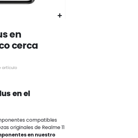
us en
ico cerca
 artículo
us en el
omponentes compatibles
ezas originales de Realme 11
omponentes en nuestro