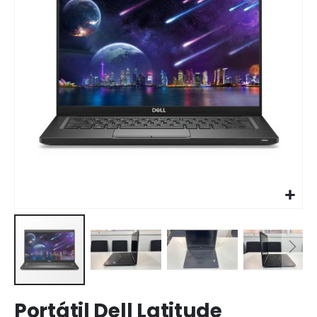
galería
de
imágenes
Saltar
Portátil Dell Latitude
al