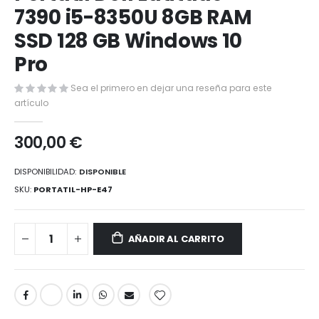
comienzo
7390 i5-8350U 8GB RAM
de
SSD 128 GB Windows 10
la
galería
Pro
de
imágenes
Sea el primero en dejar una reseña para este
artículo
300,00 €
DISPONIBILIDAD:
DISPONIBLE
SKU
PORTATIL-HP-E47
AÑADIR AL CARRITO