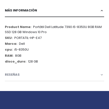
MÁS INFORMACIÓN
Más
Portátil Dell Latitude 7390 i5-8350U 8GB RAM
Información
SSD 128 GB Windows 10 Pro
PORTATIL-HP-E47
Dell
i5-8350U
8GB
128 GB
RESEÑAS