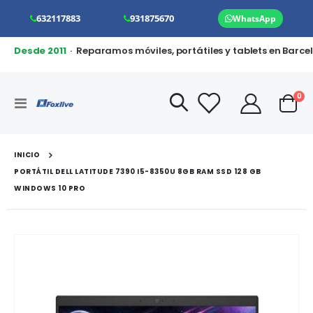
632117883
931875670
WhatsApp
Desde 2011
· Reparamos móviles, portátiles y tablets en Barce
art
0
Toggle
Cart
Nav
INICIO
PORTÁTIL DELL LATITUDE 7390 I5-8350U 8GB RAM SSD 128 GB
WINDOWS 10 PRO
Saltar
al
final
de
la