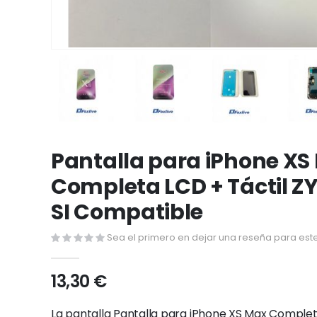
Saltar
al
Pantalla para iPhone XS
comienzo
Completa LCD + Táctil ZY
de
la
SI Compatible
galería
de
Sea el primero en dejar una reseña para este
imágenes
13,30 €
La pantalla Pantalla para iPhone XS Max Completa