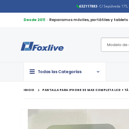
632117883
- C/ Sepúlveda 175
Desde 2011
· Reparamos móviles, portátiles y tablets
Todas las Categorías
INICIO
PANTALLA PARA IPHONE XS MAX COMPLETA LCD + TÁCT
Saltar
al
final