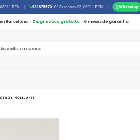
, 08011 BCN
|
931875670
- C/ Casanova 22, 08011 BCN
|
WhatsApp
 en Barcelona ·
Diagnóstico gratuito
· 6 meses de garantía
IL ZY INCELL A-SI