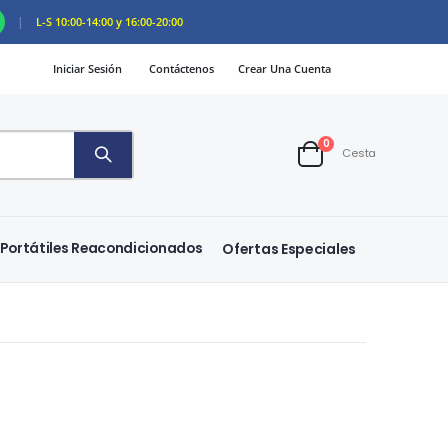
|
L-S 10:00-14:00 y 16:00-20:00
Iniciar Sesión
Contáctenos
Crear Una Cuenta
artículos
0
Cesta
Cart
Portátiles Reacondicionados
Ofertas Especiales