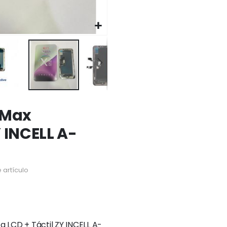
 Max
 INCELL A-
 artículo
 LCD + Táctil ZY INCELL A-