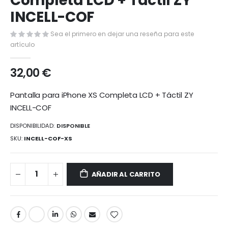
Completa LCD + Táctil ZY
de
INCELL-COF
la
galería
de
Sea el primero en dejar una reseña para este
imágenes
artículo
32,00 €
Pantalla para iPhone XS Completa LCD + Táctil ZY
INCELL-COF
DISPONIBILIDAD:
DISPONIBLE
SKU
INCELL-COF-XS
AÑADIR AL CARRITO