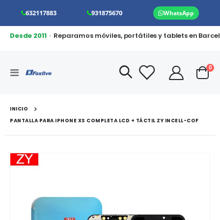
632117883
931875670
WhatsApp
Desde 2011
· Reparamos móviles, portátiles y tablets en Barce
art
0
Toggle
Cart
Nav
INICIO
PANTALLA PARA IPHONE XS COMPLETA LCD + TÁCTIL ZY INCELL-COF
Saltar
al
final
de
la
galería
de