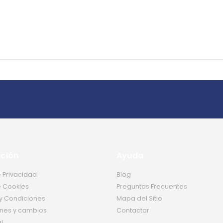
ción
Ayuda
e Privacidad
Blog
e Cookies
Preguntas Frecuentes
y Condiciones
Mapa del Sitio
nes y cambios
Contactar
l