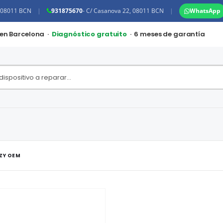
, 08011 BCN
|
931875670
- C/ Casanova 22, 08011 BCN
|
WhatsApp
 en Barcelona ·
Diagnóstico gratuito
· 6 meses de garantía
 ZY OEM