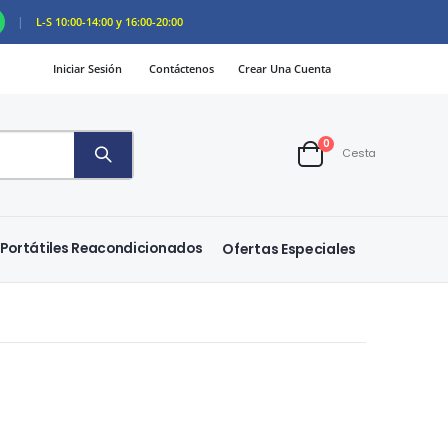
|
L-S 10:00-14:00 y 16:00-20:00
Iniciar Sesión
Contáctenos
Crear Una Cuenta
artículos
0
Cesta
Cart
Portátiles Reacondicionados
Ofertas Especiales