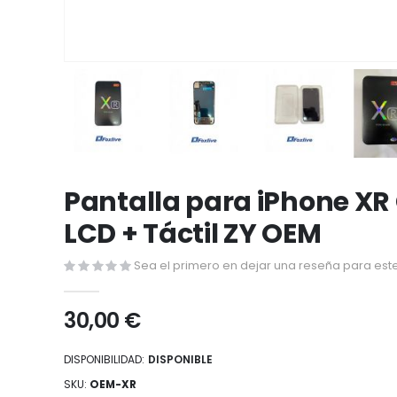
Saltar
al
Pantalla para iPhone X
comienzo
LCD + Táctil ZY OEM
de
la
Sea el primero en dejar una reseña para este
galería
de
30,00 €
imágenes
DISPONIBILIDAD:
DISPONIBLE
SKU
OEM-XR