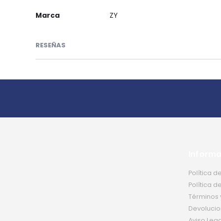
Marca
ZY
RESEÑAS
Informa
Política d
Política d
Términos 
Devolucio
Aviso Lega