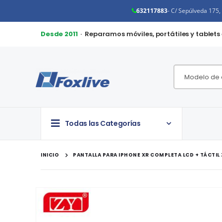
632117883
- C/ Sepúlveda 175
Desde 2011
· Reparamos móviles, portátiles y tablets
Todas las Categorías
INICIO
PANTALLA PARA IPHONE XR COMPLETA LCD + TÁCTIL
Saltar
al
final