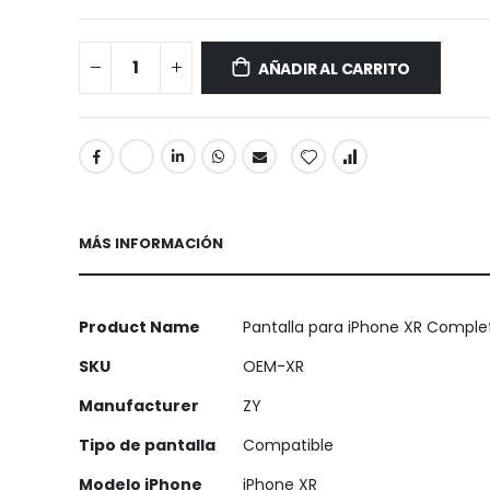
AÑADIR AL CARRITO
MÁS INFORMACIÓN
Más
Product Name
Pantalla para iPhone XR Comple
Información
SKU
OEM-XR
Manufacturer
ZY
Tipo de pantalla
Compatible
Modelo iPhone
iPhone XR