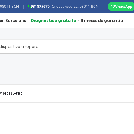
, 08011 BCN
|
931875670
- C/ Casanova 22, 08011 BCN
|
WhatsApp
 en Barcelona ·
Diagnóstico gratuito
· 6 meses de garantía
Y INCELL-FHD