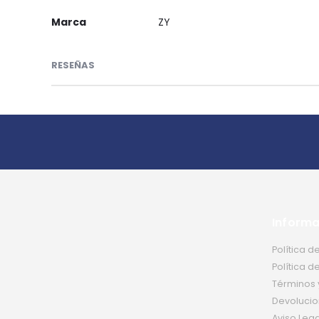
Marca
ZY
RESEÑAS
Informa
Política d
Política d
Términos 
Devolucio
Aviso Lega