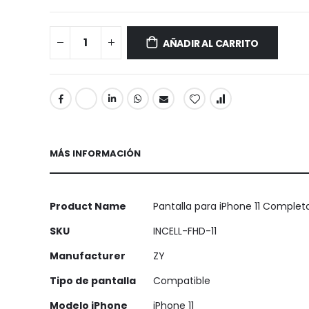
AÑADIR AL CARRITO
MÁS INFORMACIÓN
Más
Product Name
Pantalla para iPhone 11 Complet
Información
SKU
INCELL-FHD-11
Manufacturer
ZY
Tipo de pantalla
Compatible
Modelo iPhone
iPhone 11