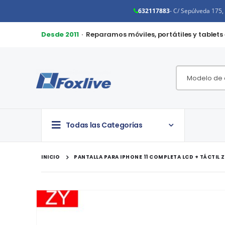
632117883
- C/ Sepúlveda 175
Desde 2011
· Reparamos móviles, portátiles y tablets
Todas las Categorías
INICIO
PANTALLA PARA IPHONE 11 COMPLETA LCD + TÁCTIL Z
Saltar
al
final