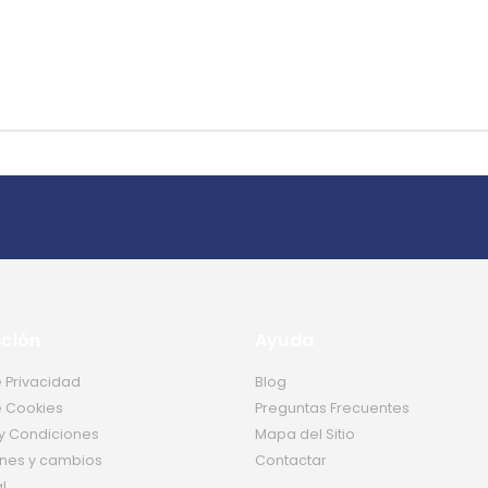
ción
Ayuda
e Privacidad
Blog
e Cookies
Preguntas Frecuentes
y Condiciones
Mapa del Sitio
nes y cambios
Contactar
l