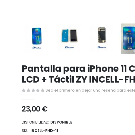
Saltar
al
Pantalla para iPhone 11
comienzo
LCD + Táctil ZY INCELL-F
de
la
Sea el primero en dejar una reseña para este
galería
de
23,00 €
imágenes
DISPONIBILIDAD:
DISPONIBLE
SKU
INCELL-FHD-11