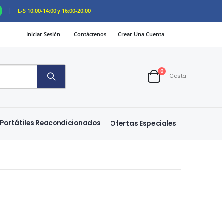
|
L-S 10:00-14:00 y 16:00-20:00
Iniciar Sesión
Contáctenos
Crear Una Cuenta
artículos
0
Cesta
Cart
Portátiles Reacondicionados
Ofertas Especiales