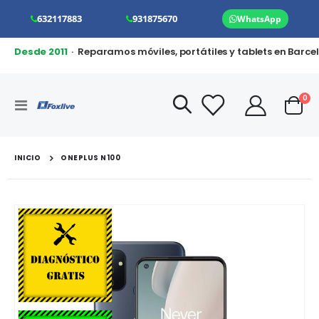
632117883
931875670
WhatsApp
Desde 2011
· Reparamos móviles, portátiles y tablets en Barce
art
0
Toggle
Cart
Nav
INICIO
ONEPLUS N100
Saltar
al
final
de
la
galería
de
imágenes