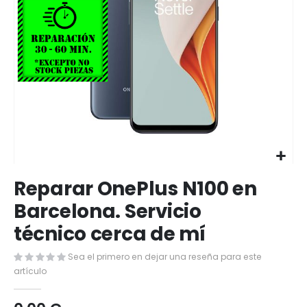
Saltar
Reparar OnePlus N100 en
al
comienzo
Barcelona. Servicio
de
técnico cerca de mí
la
galería
de
Sea el primero en dejar una reseña para este
imágenes
artículo