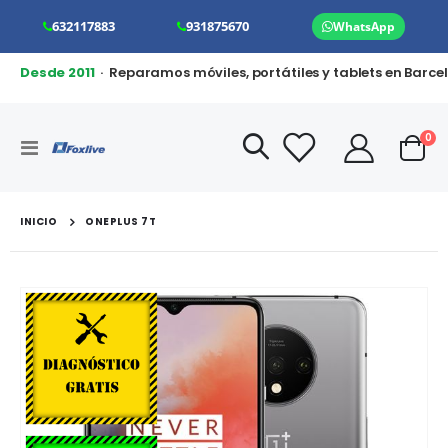
632117883
931875670
WhatsApp
Desde 2011
· Reparamos móviles, portátiles y tablets en Barce
art
0
Toggle
Cart
Nav
INICIO
ONEPLUS 7T
Saltar
al
final
de
la
galería
de
imágenes