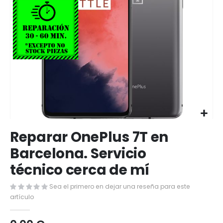
Saltar
Reparar OnePlus 7T en
al
comienzo
Barcelona. Servicio
de
técnico cerca de mí
la
galería
de
Sea el primero en dejar una reseña para este
imágenes
artículo