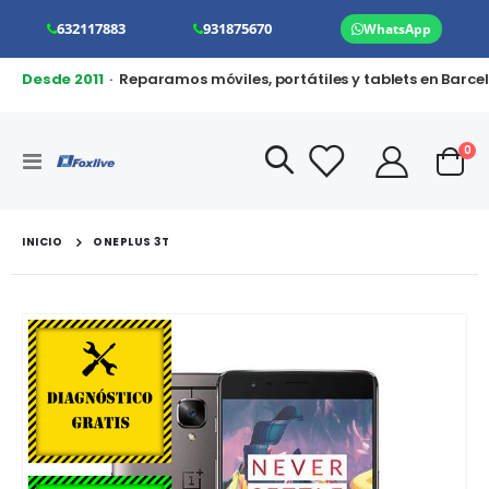
632117883
931875670
WhatsApp
Desde 2011
· Reparamos móviles, portátiles y tablets en Barce
art
0
Toggle
Cart
Nav
INICIO
ONEPLUS 3T
Saltar
al
final
de
la
galería
de
imágenes