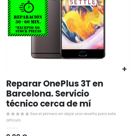
Saltar
Reparar OnePlus 3T en
al
comienzo
Barcelona. Servicio
de
técnico cerca de mí
la
galería
de
Sea el primero en dejar una reseña para este
imágenes
artículo