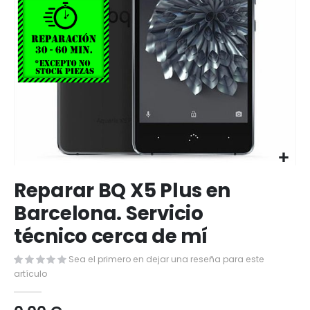
Saltar
Reparar BQ X5 Plus en
al
comienzo
Barcelona. Servicio
de
técnico cerca de mí
la
galería
de
Sea el primero en dejar una reseña para este
imágenes
artículo