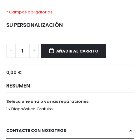
* Campos obligatorios
SU PERSONALIZACIÓN
BQ
Disponible
X5
AÑADIR AL CARRITO
Plus
0,00 €
RESUMEN
Seleccione una o varias reparaciones:
1 x Diagnóstico Gratuito
CONTACTE CON NOSOTROS