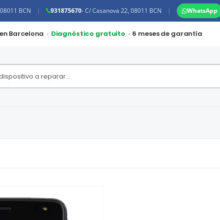
, 08011 BCN
|
931875670
- C/ Casanova 22, 08011 BCN
|
WhatsApp
 en Barcelona ·
Diagnóstico gratuito
· 6 meses de garantía