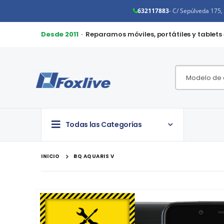
632117883
- C/ Sepúlveda 175
Desde 2011
· Reparamos móviles, portátiles y tablets
Todas las Categorías
INICIO
BQ AQUARIS V
Saltar
al
final