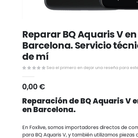
Saltar
al
Reparar BQ Aquaris V en
comienzo
Barcelona. Servicio técn
de
la
de mí
galería
de
Sea el primero en dejar una reseña para este
imágenes
0,00 €
Reparación de BQ Aquaris V 
en Barcelona.
En Foxlive, somos importadores directos de c
para BQ Aquaris V, y también utilizamos piezas o