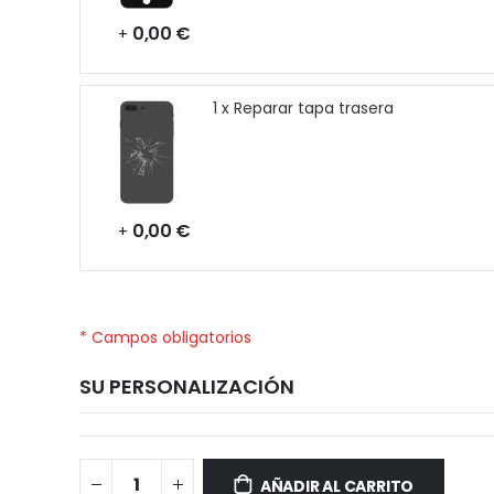
0,00 €
+
1 x Reparar tapa trasera
0,00 €
+
* Campos obligatorios
SU PERSONALIZACIÓN
BQ
Disponible
Aquaris
AÑADIR AL CARRITO