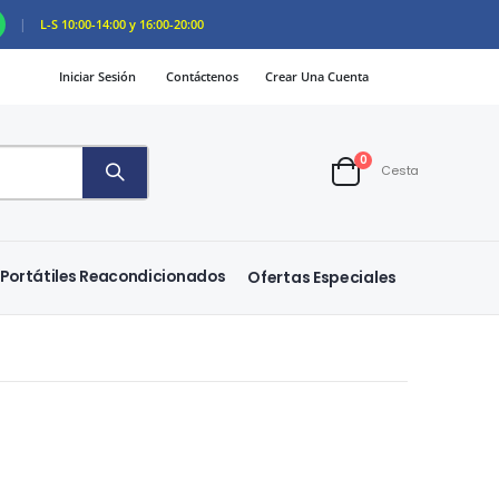
|
L-S 10:00-14:00 y 16:00-20:00
Iniciar Sesión
Contáctenos
Crear Una Cuenta
artículos
0
Cesta
Cart
Portátiles Reacondicionados
Ofertas Especiales