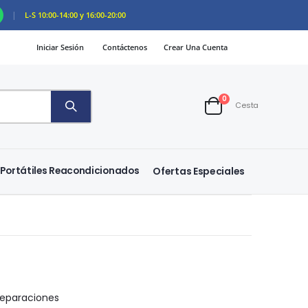
|
L-S 10:00-14:00 y 16:00-20:00
Iniciar Sesión
Contáctenos
Crear Una Cuenta
artículos
0
Cesta
Cart
Portátiles Reacondicionados
Ofertas Especiales
 reparaciones