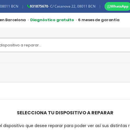
, 08011 BCN
|
931875670
- C/ Casanova 22, 08011 BCN
|
WhatsApp
 en Barcelona ·
Diagnóstico gratuito
· 6 meses de garantía
SELECCIONA TU DISPOSITIVO A REPARAR
l dispositivo que desee reparar para poder ver así sus distintas