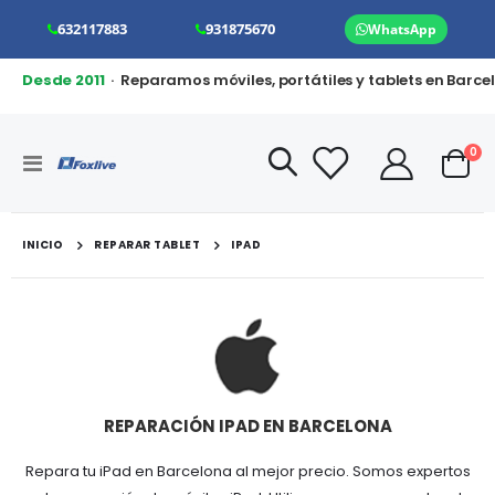
632117883
931875670
WhatsApp
Desde 2011
· Reparamos móviles, portátiles y tablets en Barce
art
0
Toggle
Cart
Nav
INICIO
REPARAR TABLET
IPAD
REPARACIÓN IPAD EN BARCELONA
Repara tu iPad en Barcelona al mejor precio. Somos expertos