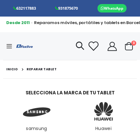
632117883
931875670
WhatsApp
Desde 2011
· Reparamos móviles, portátiles y tablets en Barce
art
0
Toggle
Cart
Nav
INICIO
REPARAR TABLET
SELECCIONA LA MARCA DE TU TABLET
samsung
Huawei