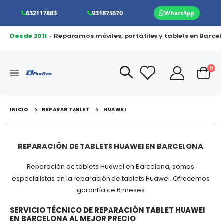
632117883
931875670
WhatsApp
Desde 2011
· Reparamos móviles, portátiles y tablets en Barce
art
0
Toggle
Cart
Nav
INICIO
REPARAR TABLET
HUAWEI
REPARACIÓN DE TABLETS HUAWEI EN BARCELONA
Reparación de tablets Huawei en Barcelona, somos
especialistas en la reparación de tablets Huawei. Ofrecemos
garantía de 6 meses
SERVICIO TÉCNICO DE REPARACIÓN TABLET HUAWEI
EN BARCELONA AL MEJOR PRECIO