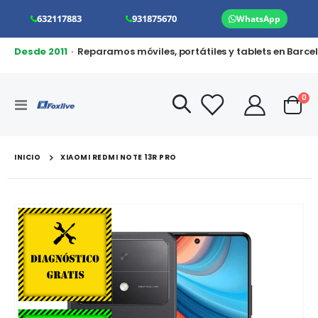
632117883
931875670
WhatsApp
Desde 2011
· Reparamos móviles, portátiles y tablets en Barce
art
0
Toggle
Cart
Nav
INICIO
XIAOMI REDMI NOTE 13R PRO
Saltar
al
final
de
la
galería
de
imágenes