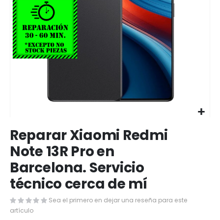
Saltar
Reparar Xiaomi Redmi
al
comienzo
Note 13R Pro en
de
Barcelona. Servicio
la
galería
técnico cerca de mí
de
imágenes
Sea el primero en dejar una reseña para este
artículo