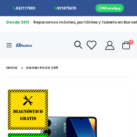
632117883
931875670
WhatsApp
Desde 2011
· Reparamos móviles, portátiles y tablets en Barce
art
0
Toggle
Cart
Nav
INICIO
XIAOMI POCO C65
Saltar
al
final
de
la
galería
de
imágenes