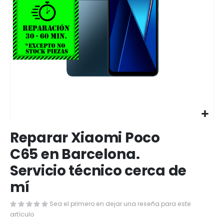
Saltar
Reparar Xiaomi Poco
al
comienzo
C65 en Barcelona.
de
Servicio técnico cerca de
la
galería
mí
de
imágenes
Sea el primero en dejar una reseña para este
artículo