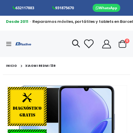
632117883
931875670
WhatsApp
Desde 2011
· Reparamos móviles, portátiles y tablets en Barce
art
0
Toggle
Cart
Nav
INICIO
XIAOMI REDMI 13R
Saltar
al
final
de
la
galería
de
imágenes