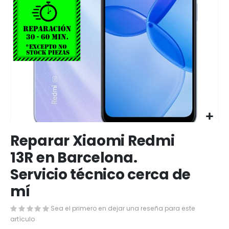
Saltar
Reparar Xiaomi Redmi
al
comienzo
13R en Barcelona.
de
Servicio técnico cerca de
la
galería
mí
de
imágenes
Sea el primero en dejar una reseña para este
artículo