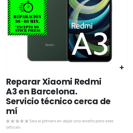
Saltar
Reparar Xiaomi Redmi
al
comienzo
A3 en Barcelona.
de
Servicio técnico cerca de
la
galería
mí
de
imágenes
Sea el primero en dejar una reseña para este
artículo