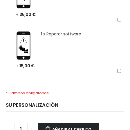
35,00 €
+
1 x Reparar software
15,00 €
+
* Campos obligatorios
SU PERSONALIZACIÓN
Xiaomi
Disponible
Redmi
AÑADIR AL CARRITO