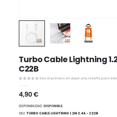
Saltar
al
Turbo Cable Lightning 1.
comienzo
C22B
de
la
Sea el primero en dejar una reseña para este
galería
de
4,90 €
imágenes
DISPONIBILIDAD:
DISPONIBLE
SKU
TURBO CABLE LIGHTNING 1.2M 2.4A - C22B