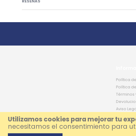
RESEÑAS
Informa
Política d
Política d
Términos 
Devolucio
Aviso Lega
Utilizamos cookies para mejorar tu exp
necesitamos el consentimiento para util