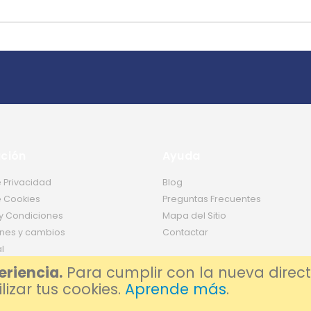
ción
Ayuda
e Privacidad
Blog
e Cookies
Preguntas Frecuentes
y Condiciones
Mapa del Sitio
nes y cambios
Contactar
l
eriencia.
Para cumplir con la nueva direct
izar tus cookies.
Aprende más
.