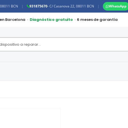
, 08011 BCN
|
931875670
- C/ Casanova 22, 08011 BCN
|
WhatsApp
 en Barcelona ·
Diagnóstico gratuito
· 6 meses de garantía