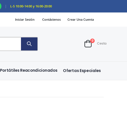
|
L-S 10:00-14:00 y 16:00-20:00
Iniciar Sesión
Contáctenos
Crear Una Cuenta
artículos
0
Cesta
Cart
Portátiles Reacondicionados
Ofertas Especiales