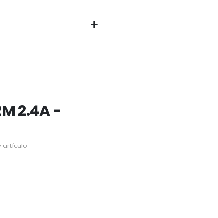
2M 2.4A -
 artículo