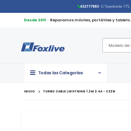
632117883
- C/ Sepúlveda 175
Desde 2011
· Reparamos móviles, portátiles y tablets
Todas las Categorías
INICIO
TURBO CABLE LIGHTNING 1.2M 2.4A - C22B
Saltar
al
final