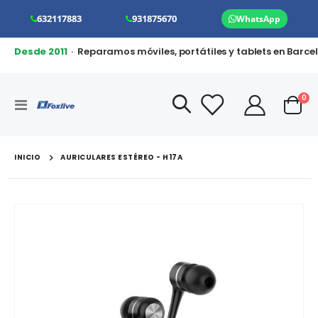
632117883
931875670
WhatsApp
Desde 2011
· Reparamos móviles, portátiles y tablets en Barce
art
0
Toggle
Cart
Nav
INICIO
AURICULARES ESTÉREO - H17A
Saltar
al
final
de
la
galería
de
imágenes