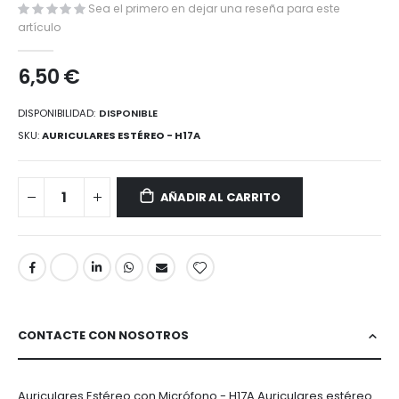
la
Sea el primero en dejar una reseña para este
galería
artículo
de
imágenes
6,50 €
DISPONIBILIDAD:
DISPONIBLE
SKU
AURICULARES ESTÉREO - H17A
AÑADIR AL CARRITO
CONTACTE CON NOSOTROS
Auriculares Estéreo con Micrófono - H17A Auriculares estéreo