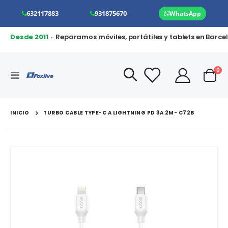
632117883
931875670
WhatsApp
Desde 2011
· Reparamos móviles, portátiles y tablets en Barce
art
0
Toggle
Cart
Nav
INICIO
TURBO CABLE TYPE-C A LIGHTNING PD 3A 2M- C72B
Saltar
al
final
de
la
galería
de
imágenes