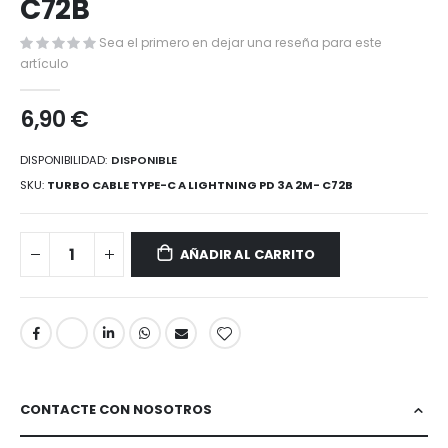
C72B
la
galería
de
Sea el primero en dejar una reseña para este
imágenes
artículo
6,90 €
DISPONIBILIDAD:
DISPONIBLE
SKU
TURBO CABLE TYPE-C A LIGHTNING PD 3A 2M- C72B
AÑADIR AL CARRITO
CONTACTE CON NOSOTROS