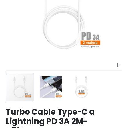
Saltar
Turbo Cable Type-C a
al
comienzo
Lightning PD 3A 2M-
de