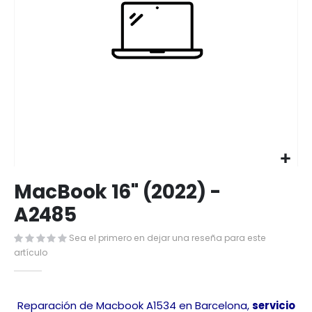
Saltar
MacBook 16" (2022) -
al
comienzo
A2485
de
la
Sea el primero en dejar una reseña para este
galería
artículo
de
imágenes
Reparación de Macbook A1534 en Barcelona,
servicio