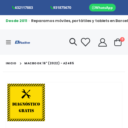
632117883
931875670
WhatsApp
Desde 2011
· Reparamos móviles, portátiles y tablets en Barce
art
0
Toggle
Cart
Nav
INICIO
MACBOOK 16" (2022) - A2485
Saltar
al
final
de
la
galería
de
imágenes