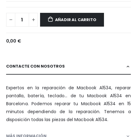
MacBook
Disponible
16"
AÑADIR AL CARRITO
(2022)
-
A2485
0,00 €
CONTACTE CON NOSOTROS
Expertos en la reparación de Macbook A1534, reparar
pantalla, batería, teclado... de tu Macbook A1534 en
Barcelona. Podemos reparar tu Macbook A1534 en 15
minutos dependiendo de la reparación. Tenemos a
disposición todas las piezas del Macbook A1534.
MÁS INFORMACIÓN